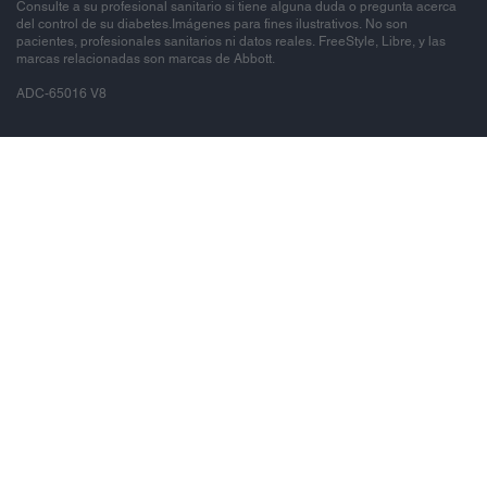
Consulte a su profesional sanitario si tiene alguna duda o pregunta acerca
del control de su diabetes.Imágenes para fines ilustrativos. No son
pacientes, profesionales sanitarios ni datos reales. FreeStyle, Libre, y las
marcas relacionadas son marcas de Abbott.
ADC-65016 V8