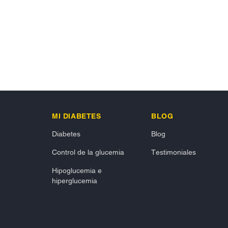
MI DIABETES
BLOG
Diabetes
Blog
Control de la glucemia
Testimoniales
Hipoglucemia e
hiperglucemia