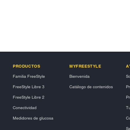
PRODUCTOS
MYFREESTYLE
A
Familia FreeStyle
Bienvenida
So
FreeStyle Libre 3
Catálogo de contenidos
P
FreeStyle Libre 2
Pr
Conectividad
Tu
Medidores de glucosa
C
Se