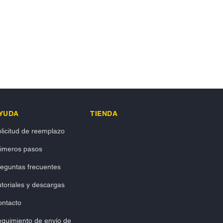
YUDA
TIENDA
licitud de reemplazo
rimeros pasos
eguntas frecuentes
toriales y descargas
ontacto
guimiento de envío de