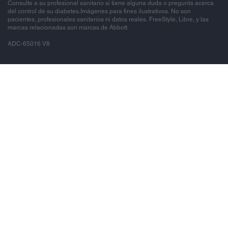
Consulte a su profesional sanitario si tiene alguna duda o pregunta acerca
del control de su diabetes.Imágenes para fines ilustrativos. No son
pacientes, profesionales sanitarios ni datos reales. FreeStyle, Libre, y las
marcas relacionadas son marcas de Abbott.
ADC-65016 V8