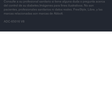
Consulte a su profesional sanitario si tiene alguna duda o pregunta acerca
del control de su diabetes.Imágenes para fines ilustrativos. No son
pacientes, profesionales sanitarios ni datos reales. FreeStyle, Libre, y las
marcas relacionadas son marcas de Abbott.
ADC-65016 V8