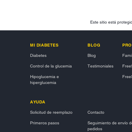
Este sitio está prote
MI DIABETES
BLOG
PRO
Diabetes
Blog
Famil
Control de la glucemia
Testimoniales
FreeS
Hipoglucemia e
FreeS
hiperglucemia
AYUDA
Solicitud de reemplazo
Contacto
Primeros pasos
Seguimiento de envío d
pedidos