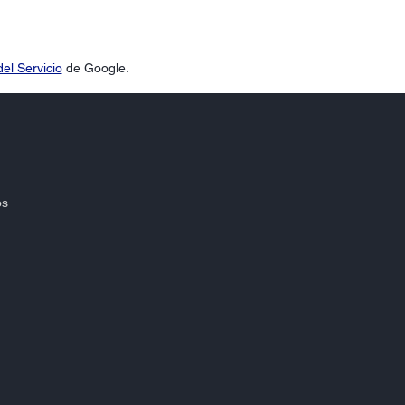
el Servicio
de Google.
os