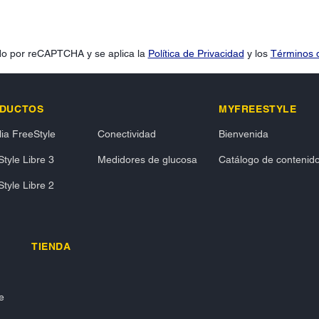
gido por reCAPTCHA y se aplica la
Política de Privacidad
y los
Términos d
DUCTOS
MYFREESTYLE
ia FreeStyle
Conectividad
Bienvenida
tyle Libre 3
Medidores de glucosa
Catálogo de contenid
tyle Libre 2
TIENDA
e