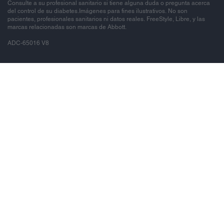
Consulte a su profesional sanitario si tiene alguna duda o pregunta acerca
del control de su diabetes.Imágenes para fines ilustrativos. No son
pacientes, profesionales sanitarios ni datos reales. FreeStyle, Libre, y las
marcas relacionadas son marcas de Abbott.
ADC-65016 V8