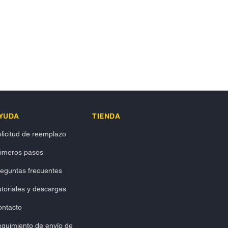
YUDA
TIENDA
licitud de reemplazo
rimeros pasos
eguntas frecuentes
toriales y descargas
ontacto
guimiento de envío de