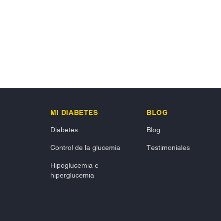
MI DIABETES
BLOG
Diabetes
Blog
Control de la glucemia
Testimoniales
Hipoglucemia e
hiperglucemia