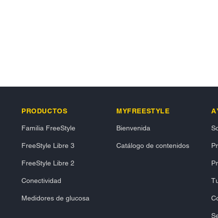
PRODUCTOS
MYFREESTYLE
A
Familia FreeStyle
Bienvenida
So
FreeStyle Libre 3
Catálogo de contenidos
P
FreeStyle Libre 2
Pr
Conectividad
Tu
Medidores de glucosa
C
Se