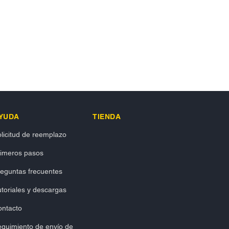
YUDA
TIENDA
licitud de reemplazo
rimeros pasos
eguntas frecuentes
toriales y descargas
ontacto
guimiento de envío de