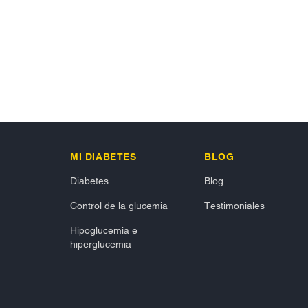
MI DIABETES
BLOG
Diabetes
Blog
Control de la glucemia
Testimoniales
Hipoglucemia e
hiperglucemia