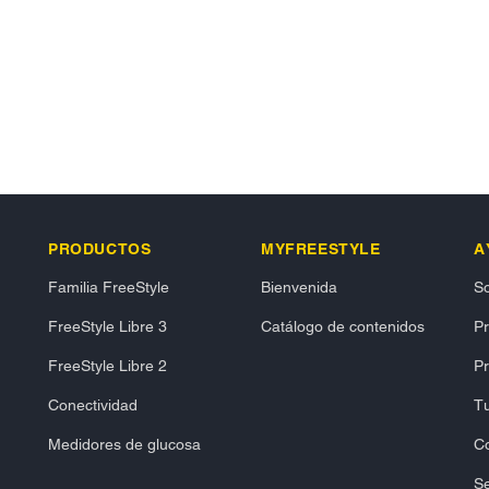
PRODUCTOS
MYFREESTYLE
A
Familia FreeStyle
Bienvenida
So
FreeStyle Libre 3
Catálogo de contenidos
P
FreeStyle Libre 2
Pr
Conectividad
Tu
Medidores de glucosa
C
Se