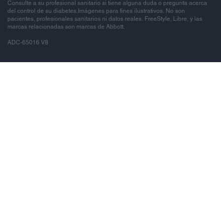
Consulte a su profesional sanitario si tiene alguna duda o pregunta acerca
del control de su diabetes.Imágenes para fines ilustrativos. No son
pacientes, profesionales sanitarios ni datos reales. FreeStyle, Libre, y las
marcas relacionadas son marcas de Abbott.
ADC-65016 V8