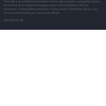
Consulte a su profesional sanitario si tiene alguna duda o pregunta acerca
del control de su diabetes.Imágenes para fines ilustrativos. No son
pacientes, profesionales sanitarios ni datos reales. FreeStyle, Libre, y las
marcas relacionadas son marcas de Abbott.
ADC-65016 V8