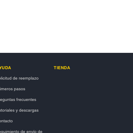
YUDA
TIENDA
licitud de reemplazo
rimeros pasos
eguntas frecuentes
toriales y descargas
ontacto
guimiento de envío de