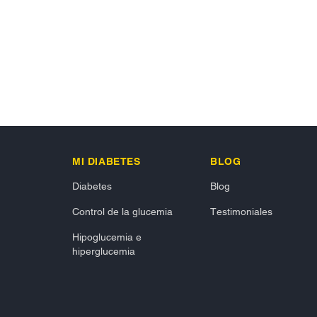
MI DIABETES
BLOG
Diabetes
Blog
Control de la glucemia
Testimoniales
Hipoglucemia e
hiperglucemia