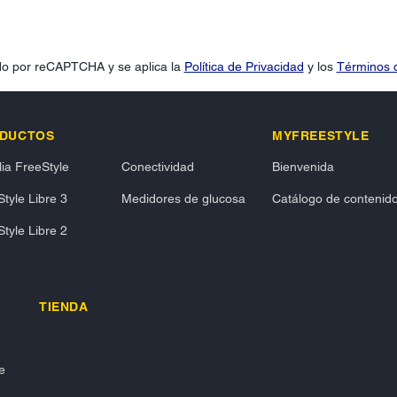
gido por reCAPTCHA y se aplica la
Política de Privacidad
y los
Términos d
DUCTOS
MYFREESTYLE
ia FreeStyle
Conectividad
Bienvenida
tyle Libre 3
Medidores de glucosa
Catálogo de contenid
tyle Libre 2
TIENDA
e