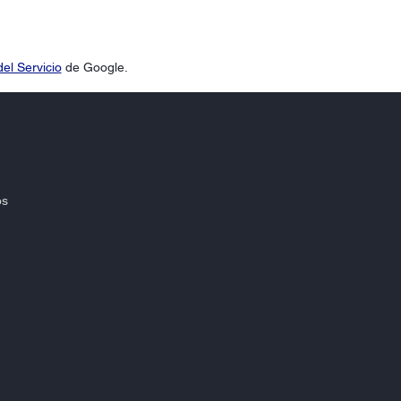
el Servicio
de Google.
os