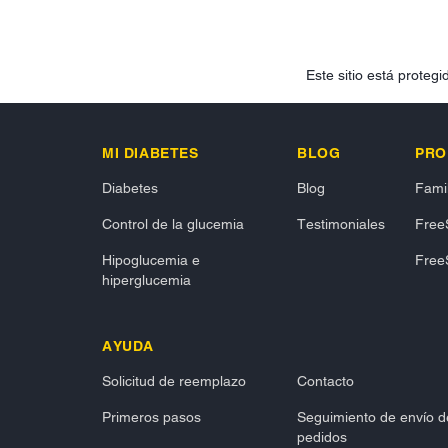
Este sitio está prote
MI DIABETES
BLOG
PRO
Diabetes
Blog
Famil
Control de la glucemia
Testimoniales
FreeS
Hipoglucemia e
FreeS
hiperglucemia
AYUDA
Solicitud de reemplazo
Contacto
Primeros pasos
Seguimiento de envío d
pedidos