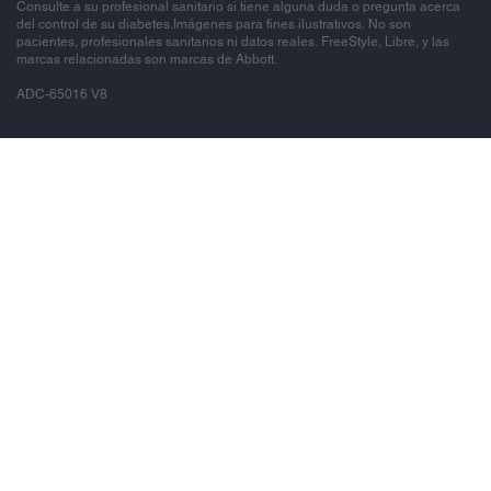
Consulte a su profesional sanitario si tiene alguna duda o pregunta acerca
del control de su diabetes.Imágenes para fines ilustrativos. No son
pacientes, profesionales sanitarios ni datos reales. FreeStyle, Libre, y las
marcas relacionadas son marcas de Abbott.
ADC-65016 V8