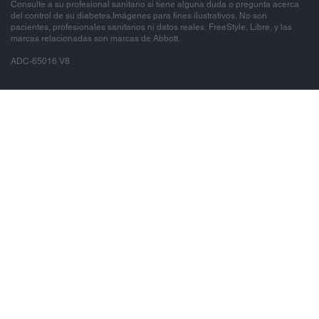
Consulte a su profesional sanitario si tiene alguna duda o pregunta acerca
del control de su diabetes.Imágenes para fines ilustrativos. No son
pacientes, profesionales sanitarios ni datos reales. FreeStyle, Libre, y las
marcas relacionadas son marcas de Abbott.
ADC-65016 V8