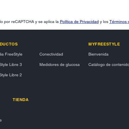
gido por reCAPTCHA y se aplica la
Política de Privacidad
y los
Términos d
DUCTOS
MYFREESTYLE
ia FreeStyle
Conectividad
Bienvenida
tyle Libre 3
Medidores de glucosa
Catálogo de contenid
tyle Libre 2
TIENDA
e