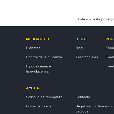
Este sitio está prote
MI DIABETES
BLOG
PRO
Diabetes
Blog
Famil
Control de la glucemia
Testimoniales
FreeS
Hipoglucemia e
FreeS
hiperglucemia
AYUDA
Solicitud de reemplazo
Contacto
Primeros pasos
Seguimiento de envío d
pedidos