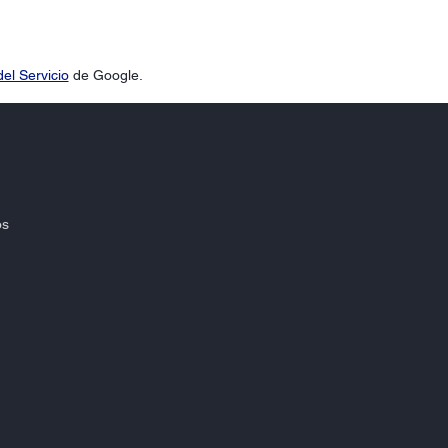
el Servicio
de Google.
os