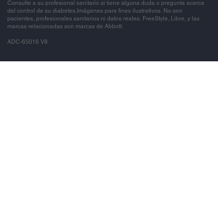
Consulte a su profesional sanitario si tiene alguna duda o pregunta acerca
del control de su diabetes.Imágenes para fines ilustrativos. No son
pacientes, profesionales sanitarios ni datos reales. FreeStyle, Libre, y las
marcas relacionadas son marcas de Abbott.
ADC-65016 V8