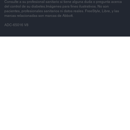
Consulte a su profesional sanitario si tiene alguna duda o pregunta acerca
del control de su diabetes.Imágenes para fines ilustrativos. No son
pacientes, profesionales sanitarios ni datos reales. FreeStyle, Libre, y las
marcas relacionadas son marcas de Abbott.
ADC-65016 V8