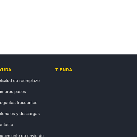
YUDA
TIENDA
licitud de reemplazo
rimeros pasos
eguntas frecuentes
toriales y descargas
ontacto
guimiento de envío de