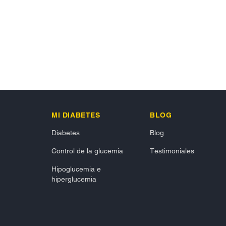
MI DIABETES
BLOG
Diabetes
Blog
Control de la glucemia
Testimoniales
Hipoglucemia e
hiperglucemia