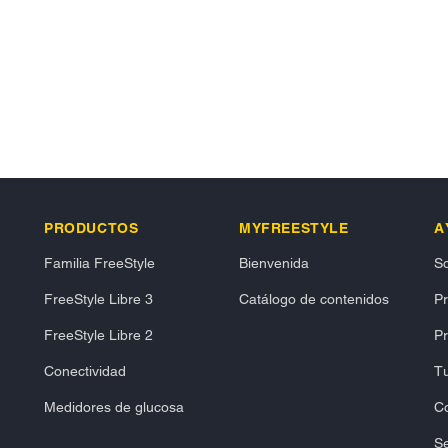
PRODUCTOS
MYFREESTYLE
A
Familia FreeStyle
Bienvenida
So
FreeStyle Libre 3
Catálogo de contenidos
P
FreeStyle Libre 2
Pr
Conectividad
Tu
Medidores de glucosa
C
Se