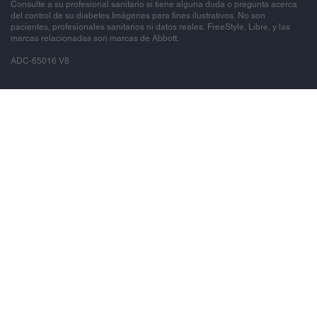
Consulte a su profesional sanitario si tiene alguna duda o pregunta acerca
del control de su diabetes.Imágenes para fines ilustrativos. No son
pacientes, profesionales sanitarios ni datos reales. FreeStyle, Libre, y las
marcas relacionadas son marcas de Abbott.
ADC-65016 V8