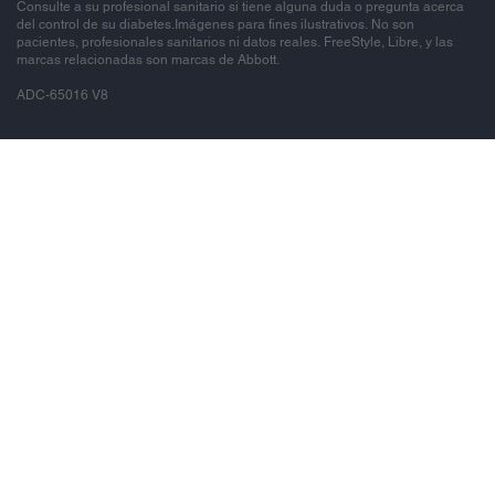
Consulte a su profesional sanitario si tiene alguna duda o pregunta acerca
del control de su diabetes.Imágenes para fines ilustrativos. No son
pacientes, profesionales sanitarios ni datos reales. FreeStyle, Libre, y las
marcas relacionadas son marcas de Abbott.
ADC-65016 V8