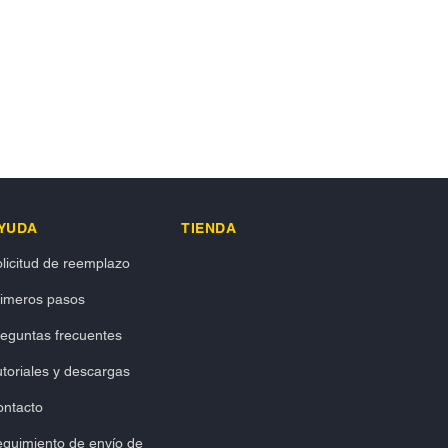
YUDA
TIENDA
licitud de reemplazo
rimeros pasos
eguntas frecuentes
toriales y descargas
ontacto
guimiento de envío de