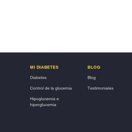
MI DIABETES
BLOG
Diabetes
Blog
Control de la glucemia
Testimoniales
Hipoglucemia e
hiperglucemia