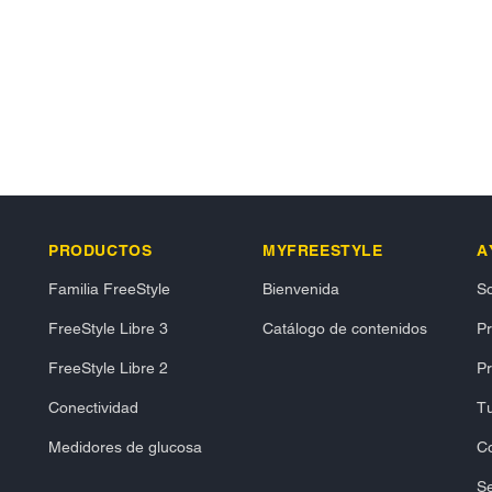
PRODUCTOS
MYFREESTYLE
A
Familia FreeStyle
Bienvenida
So
FreeStyle Libre 3
Catálogo de contenidos
P
FreeStyle Libre 2
Pr
Conectividad
Tu
Medidores de glucosa
C
Se