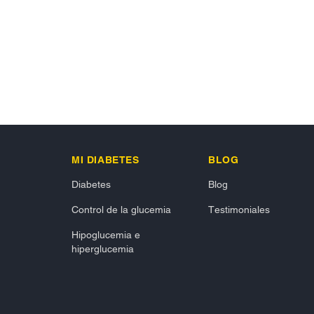
MI DIABETES
BLOG
Diabetes
Blog
Control de la glucemia
Testimoniales
Hipoglucemia e
hiperglucemia