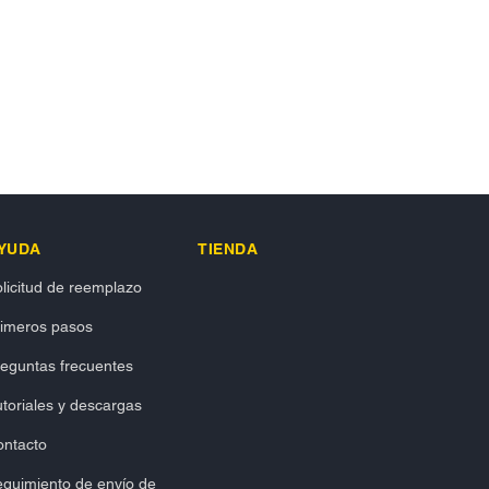
YUDA
TIENDA
licitud de reemplazo
rimeros pasos
eguntas frecuentes
toriales y descargas
ontacto
guimiento de envío de