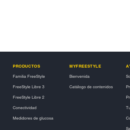
PRODUCTOS
MYFREESTYLE
A
Familia FreeStyle
Bienvenida
So
FreeStyle Libre 3
Catálogo de contenidos
P
FreeStyle Libre 2
Pr
Conectividad
Tu
Medidores de glucosa
C
Se