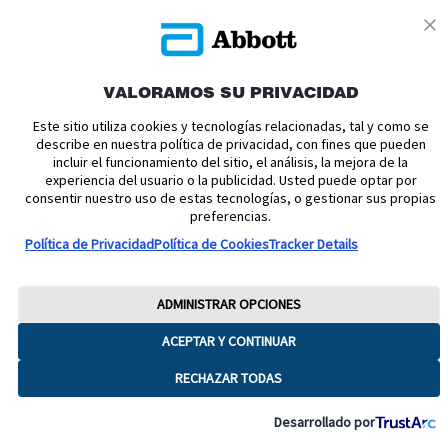
VALORAMOS SU PRIVACIDAD
Política de cookies
Política de privacidad
Este sitio utiliza cookies y tecnologías relacionadas, tal y como se
describe en nuestra política de privacidad, con fines que pueden
Términos y condiciones uso
Condiciones de venta
incluir el funcionamiento del sitio, el análisis, la mejora de la
experiencia del usuario o la publicidad. Usted puede optar por
Aviso legal
Manuales de Usuario
Acerca de nosotros
consentir nuestro uso de estas tecnologías, o gestionar sus propias
Declaración de Accesibilidad
Aviso sobre la Ley de datos
preferencias.
Preferencias sobre cookies
Política de Privacidad
Política de Cookies
Tracker Details
Copyright © 2026 Abbott. Todos los derechos reservados.
Consulte a su profesional sanitario si tiene alguna duda o pregunta acerca
ADMINISTRAR OPCIONES
del control de su diabetes.Imágenes para fines ilustrativos. No son
pacientes, profesionales sanitarios ni datos reales. FreeStyle, Libre, y las
ACEPTAR Y CONTINUAR
marcas relacionadas son marcas de Abbott.
RECHAZAR TODAS
ADC-65016 V8
Desarrollado por