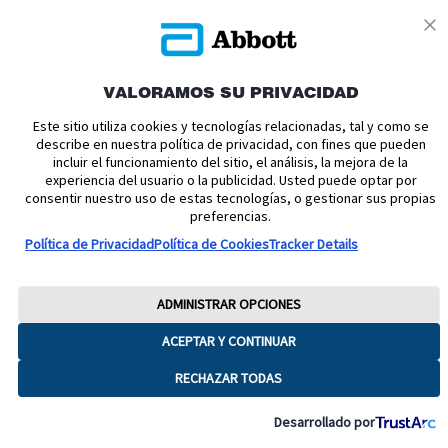
VALORAMOS SU PRIVACIDAD
Política de cookies
Política de privacidad
Este sitio utiliza cookies y tecnologías relacionadas, tal y como se
describe en nuestra política de privacidad, con fines que pueden
Términos y condiciones uso
Condiciones de venta
incluir el funcionamiento del sitio, el análisis, la mejora de la
experiencia del usuario o la publicidad. Usted puede optar por
Aviso legal
Manuales de Usuario
Acerca de nosotros
consentir nuestro uso de estas tecnologías, o gestionar sus propias
Declaración de Accesibilidad
Aviso sobre la Ley de datos
preferencias.
Preferencias sobre cookies
Política de Privacidad
Política de Cookies
Tracker Details
Copyright © 2026 Abbott. Todos los derechos reservados.
Consulte a su profesional sanitario si tiene alguna duda o pregunta acerca
ADMINISTRAR OPCIONES
del control de su diabetes.Imágenes para fines ilustrativos. No son
pacientes, profesionales sanitarios ni datos reales. FreeStyle, Libre, y las
ACEPTAR Y CONTINUAR
marcas relacionadas son marcas de Abbott.
RECHAZAR TODAS
ADC-65016 V8
Desarrollado por