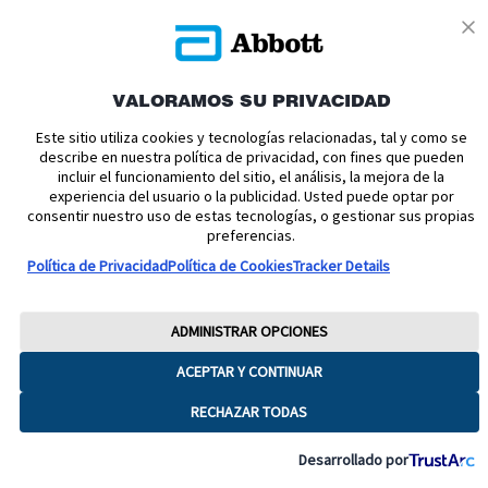
VALORAMOS SU PRIVACIDAD
Política de cookies
Política de privacidad
Este sitio utiliza cookies y tecnologías relacionadas, tal y como se
describe en nuestra política de privacidad, con fines que pueden
Términos y condiciones uso
Condiciones de venta
incluir el funcionamiento del sitio, el análisis, la mejora de la
experiencia del usuario o la publicidad. Usted puede optar por
Aviso legal
Manuales de Usuario
Acerca de nosotros
consentir nuestro uso de estas tecnologías, o gestionar sus propias
Declaración de Accesibilidad
Aviso sobre la Ley de datos
preferencias.
Preferencias sobre cookies
Política de Privacidad
Política de Cookies
Tracker Details
Copyright © 2026 Abbott. Todos los derechos reservados.
Consulte a su profesional sanitario si tiene alguna duda o pregunta acerca
ADMINISTRAR OPCIONES
del control de su diabetes.Imágenes para fines ilustrativos. No son
pacientes, profesionales sanitarios ni datos reales. FreeStyle, Libre, y las
ACEPTAR Y CONTINUAR
marcas relacionadas son marcas de Abbott.
RECHAZAR TODAS
ADC-65016 V8
Desarrollado por