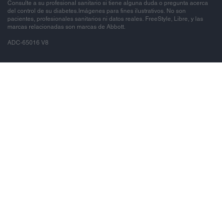
Consulte a su profesional sanitario si tiene alguna duda o pregunta acerca
del control de su diabetes.Imágenes para fines ilustrativos. No son
pacientes, profesionales sanitarios ni datos reales. FreeStyle, Libre, y las
marcas relacionadas son marcas de Abbott.
ADC-65016 V8