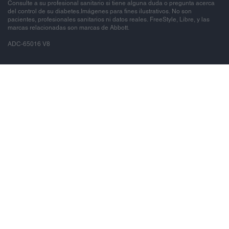
Consulte a su profesional sanitario si tiene alguna duda o pregunta acerca
del control de su diabetes.Imágenes para fines ilustrativos. No son
pacientes, profesionales sanitarios ni datos reales. FreeStyle, Libre, y las
marcas relacionadas son marcas de Abbott.
ADC-65016 V8