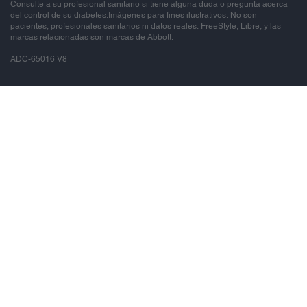
Consulte a su profesional sanitario si tiene alguna duda o pregunta acerca
del control de su diabetes.Imágenes para fines ilustrativos. No son
pacientes, profesionales sanitarios ni datos reales. FreeStyle, Libre, y las
marcas relacionadas son marcas de Abbott.
ADC-65016 V8