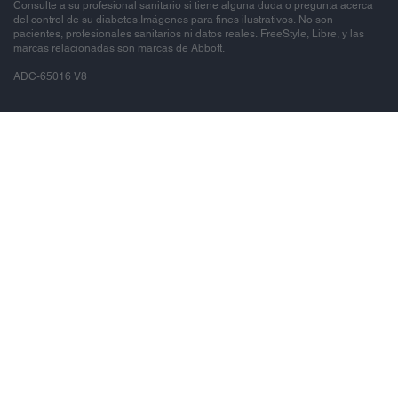
Consulte a su profesional sanitario si tiene alguna duda o pregunta acerca
del control de su diabetes.Imágenes para fines ilustrativos. No son
pacientes, profesionales sanitarios ni datos reales. FreeStyle, Libre, y las
marcas relacionadas son marcas de Abbott.
ADC-65016 V8