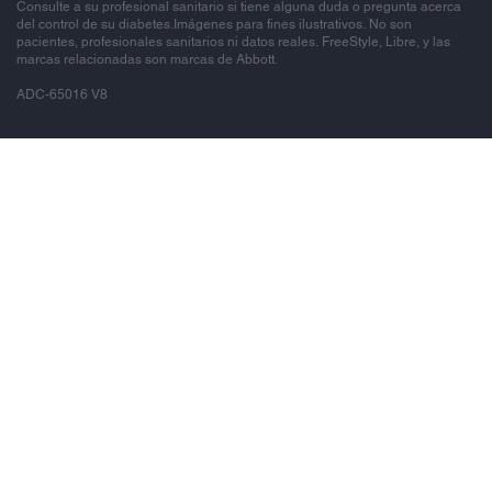
Consulte a su profesional sanitario si tiene alguna duda o pregunta acerca
del control de su diabetes.Imágenes para fines ilustrativos. No son
pacientes, profesionales sanitarios ni datos reales. FreeStyle, Libre, y las
marcas relacionadas son marcas de Abbott.
ADC-65016 V8