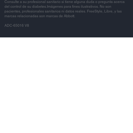
Consulte a su profesional sanitario si tiene alguna duda o pregunta acerca
del control de su diabetes.Imágenes para fines ilustrativos. No son
pacientes, profesionales sanitarios ni datos reales. FreeStyle, Libre, y las
marcas relacionadas son marcas de Abbott.
ADC-65016 V8