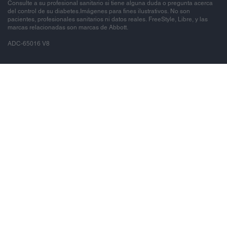
Consulte a su profesional sanitario si tiene alguna duda o pregunta acerca
del control de su diabetes.Imágenes para fines ilustrativos. No son
pacientes, profesionales sanitarios ni datos reales. FreeStyle, Libre, y las
marcas relacionadas son marcas de Abbott.
ADC-65016 V8