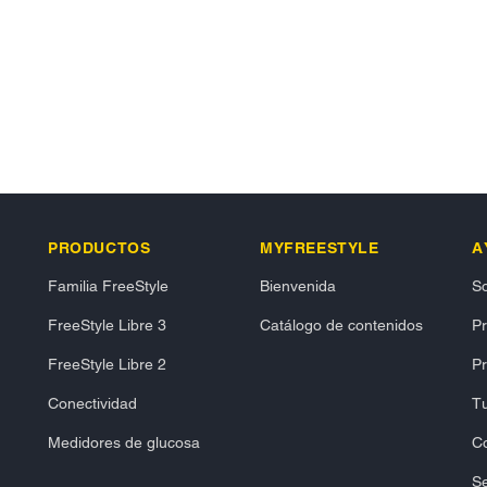
PRODUCTOS
MYFREESTYLE
A
Familia FreeStyle
Bienvenida
So
FreeStyle Libre 3
Catálogo de contenidos
P
FreeStyle Libre 2
Pr
Conectividad
Tu
Medidores de glucosa
C
Se