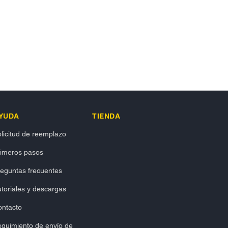
YUDA
TIENDA
licitud de reemplazo
rimeros pasos
eguntas frecuentes
toriales y descargas
ontacto
guimiento de envío de