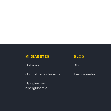
MI DIABETES
BLOG
Diabetes
Blog
Control de la glucemia
Testimoniales
Hipoglucemia e
hiperglucemia