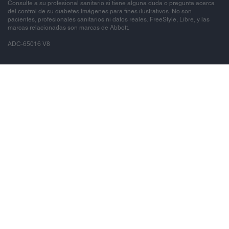
Consulte a su profesional sanitario si tiene alguna duda o pregunta acerca
del control de su diabetes.Imágenes para fines ilustrativos. No son
pacientes, profesionales sanitarios ni datos reales. FreeStyle, Libre, y las
marcas relacionadas son marcas de Abbott.
ADC-65016 V8