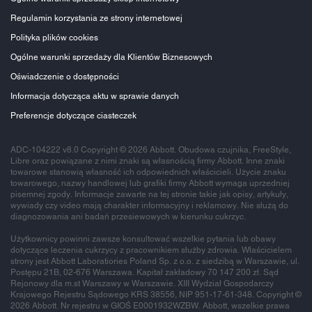
Regulamin korzystania ze strony internetowej
Polityka plików cookies
Ogólne warunki sprzedaży dla Klientów Biznesowych
Oświadczenie o dostępności
Informacja dotycząca aktu w sprawie danych
Preferencje dotyczące ciasteczek
ADC-104222 v8.0 Copyright © 2026 Abbott. Obudowa czujnika, FreeStyle,
Libre oraz powiązane z nimi znaki są własnością firmy Abbott. Inne znaki
towarowe stanowią własność ich odpowiednich właścicieli. Użycie znaku
towarowego, nazwy handlowej lub grafiki firmy Abbott wymaga uprzedniej
pisemnej zgody. Informacje zawarte na tej stronie takie jak opisy, artykuły,
wywiady czy video mają charakter informacyjny i reklamowy. Nie służą do
diagnozowania ani badań przesiewowych w kierunku cukrzyc.
Użytkownicy powinni zawsze konsultować wszelkie pytania lub obawy
dotyczące leczenia cukrzycy z pracownikiem służby zdrowia. Właścicielem
strony jest Abbott Laboratiories Poland Sp. z o.o. z siedzibą w Warszawie, ul.
Postępu 21B, 02-676 Warszawa. Kapitał zakładowy 70 147 200 zł. Sąd
Rejonowy dla m.st Warszawy w Warszawie. XIII Wydział Gospodarczy
Krajowego Rejestru Sądowego KRS 38556, NIP 951-17-61-348. Copyright ©
2026 Abbott. Nr rejestru w GIOŚ E0001932WZBW. Abbott, wszelkie prawa