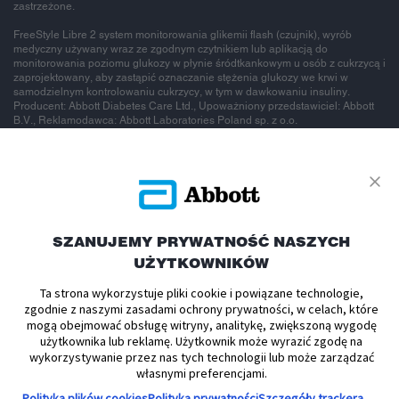
zastrzeżone.
FreeStyle Libre 2 system monitorowania glikemii flash (czujnik), wyrób
medyczny używany wraz ze zgodnym czytnikiem lub aplikacją do
monitorowania poziomu glukozy w płynie śródtkankowym u osób z cukrzycą i
zaprojektowany, aby zastąpić oznaczanie stężenia glukozy we krwi w
samodzielnym kontrolowaniu cukrzycy, w tym w dawkowaniu insuliny.
Producent: Abbott Diabetes Care Ltd., Upoważniony przedstawiciel: Abbott
B.V., Reklamodawca: Abbott Laboratories Poland sp. z o.o.
To jest wyrób
medyczny.
SZANUJEMY PRYWATNOŚĆ NASZYCH
UŻYTKOWNIKÓW
Używaj go
Ta strona wykorzystuje pliki cookie i powiązane technologie,
zgodnie z naszymi zasadami ochrony prywatności, w celach, które
zgodnie z
mogą obejmować obsługę witryny, analitykę, zwiększoną wygodę
użytkownika lub reklamę. Użytkownik może wyrazić zgodę na
wykorzystywanie przez nas tych technologii lub może zarządzać
instrukcją
własnymi preferencjami.
Polityka plików cookies
Polityka prywatności
Szczegóły trackera