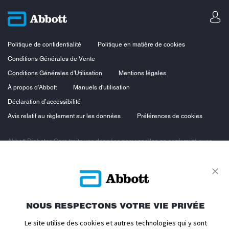
Politique de confidentialité
Politique en matière de cookies
Conditions Générales de Vente
Conditions Générales d'Utilisation
Mentions légales
À propos d'Abbott
Manuels d'utilisation
Déclaration d’accessibilité
Avis relatif au règlement sur les données
Préférences de cookies
Abbott Diabetes Care traite vos données personnelles en conformité avec
les principes de protection des données personnelles, en particulier le
Règlement européen sur la protection des données personnelles du 27 avril
2016 et la loi n°78-17 du 6 janvier 1978 dite loi « Informatique et Libertés »
modifiée. Vous bénéficiez ainsi d’un droit d’accès, d’opposition, de
rectification et de suppression des données vous concernant. Vous
bénéficiez également d’un droit à la portabilité des données et d’un droit à la
limitation du traitement.
NOUS RESPECTONS VOTRE VIE PRIVÉE
Pour exercer ces droits, contactez notre Délégué à la Protection des
Le site utilise des cookies et autres technologies qui y sont
Données Europe
https://www.fr.abbott/eudpoform.html
.