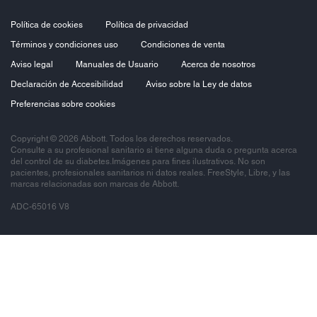
Política de cookies
Política de privacidad
Términos y condiciones uso
Condiciones de venta
Aviso legal
Manuales de Usuario
Acerca de nosotros
Declaración de Accesibilidad
Aviso sobre la Ley de datos
Preferencias sobre cookies
Copyright © 2026 Abbott. Todos los derechos reservados.
Consulte a su profesional sanitario si tiene alguna duda o pregunta acerca
del control de su diabetes.Imágenes para fines ilustrativos. No son
pacientes, profesionales sanitarios ni datos reales. FreeStyle, Libre, y las
marcas relacionadas son marcas de Abbott.
ADC-65016 V8