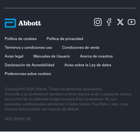
Política de cookies
Política de privacidad
Términos y condiciones uso
Condiciones de venta
Aviso legal
Manuales de Usuario
Acerca de nosotros
Declaración de Accesibilidad
Aviso sobre la Ley de datos
Preferencias sobre cookies
Copyright © 2026 Abbott. Todos los derechos reservados.
Consulte a su profesional sanitario si tiene alguna duda o pregunta acerca
del control de su diabetes.Imágenes para fines ilustrativos. No son
pacientes, profesionales sanitarios ni datos reales. FreeStyle, Libre, y las
marcas relacionadas son marcas de Abbott.
ADC-65016 V8