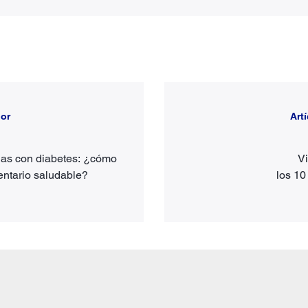
ior
Art
nas con diabetes: ¿cómo
Vi
mentario saludable?
los 10