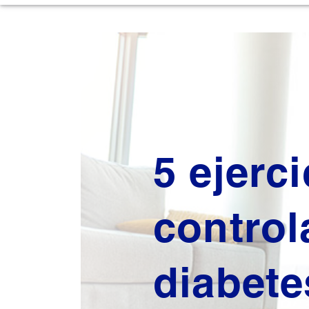
5 ejerc
control
diabete