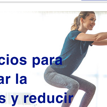
icios para
ar la
s y reducir