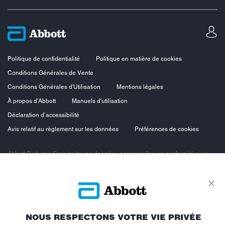
Politique de confidentialité
Politique en matière de cookies
Conditions Générales de Vente
Conditions Générales d'Utilisation
Mentions légales
À propos d'Abbott
Manuels d'utilisation
Déclaration d’accessibilité
Avis relatif au règlement sur les données
Préférences de cookies
Abbott Diabetes Care traite vos données personnelles en conformité avec
les principes de protection des données personnelles, en particulier le
Règlement européen sur la protection des données personnelles du 27 avril
2016 et la loi n°78-17 du 6 janvier 1978 dite loi « Informatique et Libertés »
modifiée. Vous bénéficiez ainsi d’un droit d’accès, d’opposition, de
rectification et de suppression des données vous concernant. Vous
bénéficiez également d’un droit à la portabilité des données et d’un droit à la
limitation du traitement.
NOUS RESPECTONS VOTRE VIE PRIVÉE