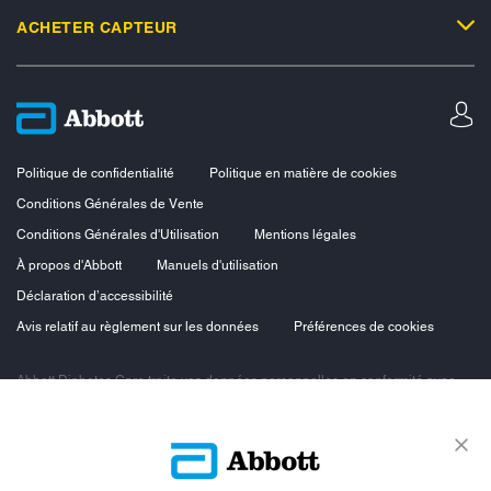
ACHETER CAPTEUR
Politique de confidentialité
Politique en matière de cookies
Conditions Générales de Vente
Conditions Générales d'Utilisation
Mentions légales
À propos d'Abbott
Manuels d'utilisation
Déclaration d’accessibilité
Avis relatif au règlement sur les données
Préférences de cookies
Abbott Diabetes Care traite vos données personnelles en conformité avec
les principes de protection des données personnelles, en particulier le
Règlement européen sur la protection des données personnelles du 27 avril
2016 et la loi n°78-17 du 6 janvier 1978 dite loi « Informatique et Libertés »
modifiée. Vous bénéficiez ainsi d’un droit d’accès, d’opposition, de
rectification et de suppression des données vous concernant. Vous
bénéficiez également d’un droit à la portabilité des données et d’un droit à la