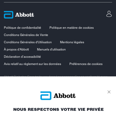
Politique de confidentialité
Politique en matière de cookies
Conditions Générales de Vente
Conditions Générales d'Utilisation
Mentions légales
À propos d'Abbott
Manuels d'utilisation
Déclaration d’accessibilité
Avis relatif au règlement sur les données
Préférences de cookies
Abbott Diabetes Care traite vos données personnelles en conformité avec
les principes de protection des données personnelles, en particulier le
Règlement européen sur la protection des données personnelles du 27 avril
2016 et la loi n°78-17 du 6 janvier 1978 dite loi « Informatique et Libertés »
modifiée. Vous bénéficiez ainsi d’un droit d’accès, d’opposition, de
rectification et de suppression des données vous concernant. Vous
bénéficiez également d’un droit à la portabilité des données et d’un droit à la
limitation du traitement.
NOUS RESPECTONS VOTRE VIE PRIVÉE
Pour exercer ces droits, contactez notre Délégué à la Protection des