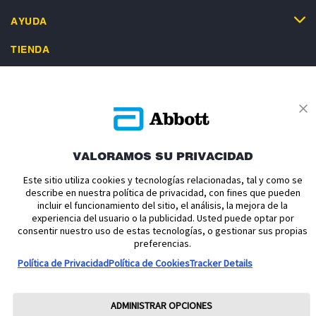
AYUDA
TIENDA
Política de cookies
Política de privacidad
VALORAMOS SU PRIVACIDAD
Términos y condiciones uso
Condiciones de venta
Este sitio utiliza cookies y tecnologías relacionadas, tal y como se
Aviso legal
Manuales de Usuario
Acerca de nosotros
describe en nuestra política de privacidad, con fines que pueden
Declaración de Accesibilidad
Aviso sobre la Ley de datos
incluir el funcionamiento del sitio, el análisis, la mejora de la
experiencia del usuario o la publicidad. Usted puede optar por
Preferencias sobre cookies
consentir nuestro uso de estas tecnologías, o gestionar sus propias
preferencias.
Copyright © 2026 Abbott. Todos los derechos reservados.
Política de Privacidad
Política de Cookies
Tracker Details
Consulte a su profesional sanitario si tiene alguna duda o pregunta acerca
del control de su diabetes.Imágenes para fines ilustrativos. No son
pacientes, profesionales sanitarios ni datos reales. FreeStyle, Libre, y las
marcas relacionadas son marcas de Abbott.
ADMINISTRAR OPCIONES