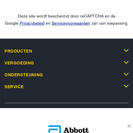
Deze site wordt beschermd door reCAPTCHA en de
Google
Privacybeleid
en
Servicevoorwaarden
zijn van toepassing.
PRODUCTEN
VERGOEDING
ONDERSTEUNING
SERVICE
Privacybeleid
Actievoorwaarden
Algemene Voorwaarden