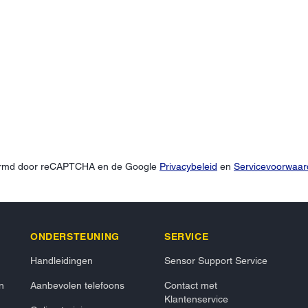
hermd door reCAPTCHA en de Google
Privacybeleid
en
Servicevoorwaa
ONDERSTEUNING
SERVICE
Handleidingen
Sensor Support Service
n
Aanbevolen telefoons
Contact met
Klantenservice