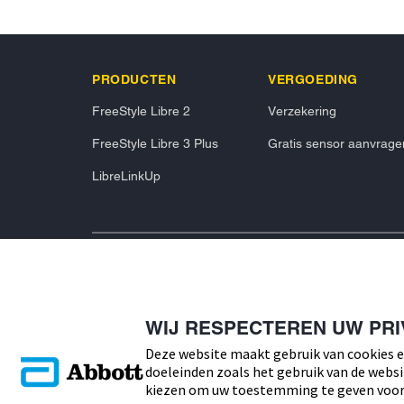
PRODUCTEN
VERGOEDING
FreeStyle Libre 2
Verzekering
FreeStyle Libre 3 Plus
Gratis sensor aanvrage
LibreLinkUp
WIJ RESPECTEREN UW PR
© 2026 Abbott. Alle rechten voorbehouden. Libre, het vlinder lo
geel en gerelateerde merkaanduidingen zijn intellectueel eig
Deze website maakt gebruik van cookies e
Play zijn handelsmerken van Google LLC. iPhone en App Store 
doeleinden zoals het gebruik van de websi
Andere handelsmerken zijn eigendom van hun respectievelijke e
illustratie. Het betreft geen echte patiënt of zorgverlener. Deze 
kiezen om uw toestemming te geven voor 
inwoners van Nederland. ADC-76851 v8