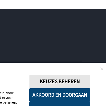
VOLG ONS OP SOCIAL
KEUZES BEHEREN
acybeleid
Actievoorwaarden
Algemene Voorwaarden
eid, voor
Leveringsvoorwaarden
Cookiebeleid
Facebookbeleid
AKKOORD EN DOORGAAN
t ervoor
aring
Disclaimers
Verklaring inzake Dataverordening
e beheren.