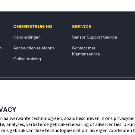
ONDERSTEUNING
SERVICE
Handleidingen
Sensor Support Service
n
Aanbevolen telefoons
Contact met
Klantenservice
Online training
IVACY
go, de vorm van de sensor, de kleur
Priv
endom van Abbott. Android en Google
n aanverwante technologieën, zoals beschreven in ons privacybel
zijn handelsmerken van Apple Inc.
te, analyses, verbeterde gebruikerservaring of advertenties. U kun
igenaren. Afbeeldingen zijn enkel ter
Toegankelijkheidsverkl
informatie is enkel bedoeld voor
ons gebruik van deze technologieën of om uw eigen voorkeuren t