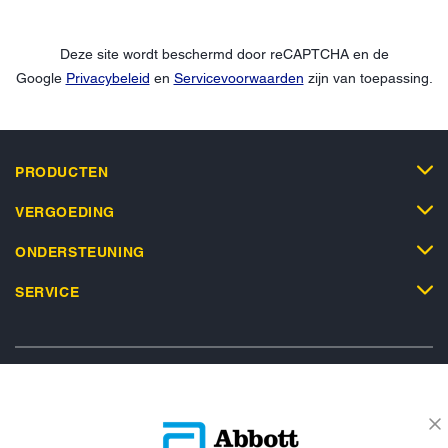
Deze site wordt beschermd door reCAPTCHA en de
Google
Privacybeleid
en
Servicevoorwaarden
zijn van toepassing.
PRODUCTEN
VERGOEDING
ONDERSTEUNING
SERVICE
Privacybeleid
Actievoorwaarden
Algemene Voorwaarden