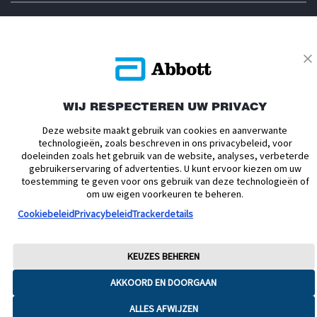
Privacybeleid
Actievoorwaarden
Algemene Voorwaarden
Leveringsvoorwaarden
Cookiebeleid
Facebookbeleid
WIJ RESPECTEREN UW PRIVACY
Toegankelijkheidsverklaring
Disclaimers
Deze website maakt gebruik van cookies en aanverwante
Verklaring inzake Dataverordening
Cookie Voorkeursinstellingen
technologieën, zoals beschreven in ons privacybeleid, voor
doeleinden zoals het gebruik van de website, analyses, verbeterde
© 2026 Abbott. Alle rechten voorbehouden. Libre, het vlinder logo, de vorm
gebruikerservaring of advertenties. U kunt ervoor kiezen om uw
van de sensor, de kleur geel en gerelateerde merkaanduidingen zijn
toestemming te geven voor ons gebruik van deze technologieën of
intellectueel eigendom van Abbott. Android en Google Play zijn
om uw eigen voorkeuren te beheren.
handelsmerken van Google LLC. iPhone en App Store zijn handelsmerken
van Apple Inc. Andere handelsmerken zijn eigendom van hun
Cookiebeleid
Privacybeleid
Trackerdetails
respectievelijke eigenaren. Afbeeldingen zijn enkel ter illustratie. Het betreft
geen echte patiënt of zorgverlener. Deze informatie is enkel bedoeld voor
inwoners van Nederland. ADC-76851 v8
KEUZES BEHEREN
AKKOORD EN DOORGAAN
ALLES AFWIJZEN