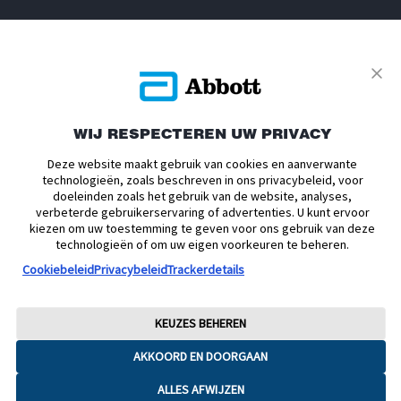
ONDERSTEUNING
SERVICE
WIJ RESPECTEREN UW PRIVACY
Deze website maakt gebruik van cookies en aanverwante
technologieën, zoals beschreven in ons privacybeleid, voor
doeleinden zoals het gebruik van de website, analyses,
Privacybeleid
Actievoorwaarden
Algemene Voorwaarden
verbeterde gebruikerservaring of advertenties. U kunt ervoor
Leveringsvoorwaarden
Cookiebeleid
Facebookbeleid
kiezen om uw toestemming te geven voor ons gebruik van deze
technologieën of om uw eigen voorkeuren te beheren.
Toegankelijkheidsverklaring
Disclaimers
Cookiebeleid
Privacybeleid
Trackerdetails
Verklaring inzake Dataverordening
Cookie Voorkeursinstellingen
© 2026 Abbott. Alle rechten voorbehouden. Libre, het vlinder logo, de vorm
KEUZES BEHEREN
van de sensor, de kleur geel en gerelateerde merkaanduidingen zijn
intellectueel eigendom van Abbott. Android en Google Play zijn
AKKOORD EN DOORGAAN
handelsmerken van Google LLC. iPhone en App Store zijn handelsmerken
van Apple Inc. Andere handelsmerken zijn eigendom van hun
ALLES AFWIJZEN
respectievelijke eigenaren. Afbeeldingen zijn enkel ter illustratie. Het betreft