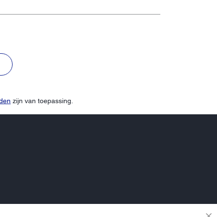
N
rden
zijn van toepassing.